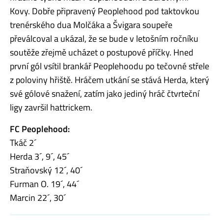
Kovy. Dobře připravený Peoplehood pod taktovkou
trenérského dua Molčáka a Švigara soupeře
převálcoval a ukázal, že se bude v letošním ročníku
soutěže zřejmě ucházet o postupové příčky. Hned
první gól vsítil brankář Peoplehoodu po tečovné střele
z poloviny hřiště. Hráčem utkání se stává Herda, který
své gólové snažení, zatím jako jediný hráč čtvrteční
ligy završil hattrickem.
FC Peoplehood:
Tkáč 2´
Herda 3´, 9´, 45´
Straňovský 12´, 40´
Furman O. 19´, 44´
Marcin 22´, 30´