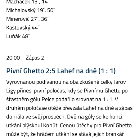
Macháček 13´, 14´
Michalovský 19´, 50´
Minerovič 27´, 36´
Kaštovský 44´
Luňák 48´
20:00 – Zápas 2
Pivní Ghetto 2:5 Lahef na dně (1 : 1)
Vyrovnanou podívanou na oba zkušené celky Jarov
Ligy přinesl první poločas, kdy se Pivnímu Ghettu po
šťastném gólu Pelce podařilo srovnat na 1 : 1. V
druhém poločase otěže převzala Lahef na dně a zápas
dohrála ve svůj prospěch. Dvěma góly se ke konci
utkání blýsknul Kohút. Cenou útěchy pro Pivní Ghetto
může být, že hráčem utkání se stává jejich brankář