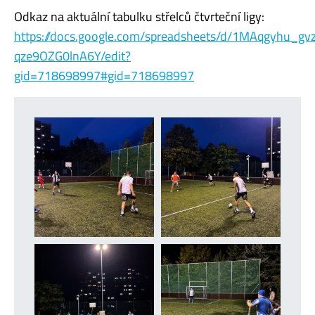
Odkaz na aktuální tabulku střelců čtvrteční ligy:
https://docs.google.com/spreadsheets/d/1MAqgyhu_gv
qze9OZG0lnA6Y/edit?
gid=718698997#gid=718698997