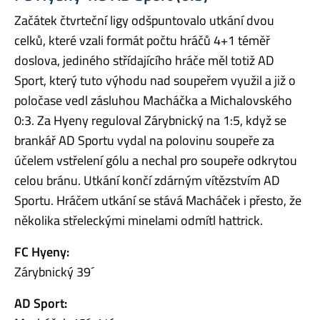
Začátek čtvrteční ligy odšpuntovalo utkání dvou
celků, které vzali formát počtu hráčů 4+1 téměř
doslova, jediného střídajícího hráče měl totiž AD
Sport, který tuto výhodu nad soupeřem využil a již o
poločase vedl zásluhou Macháčka a Michalovského
0:3. Za Hyeny reguloval Zárybnický na 1:5, když se
brankář AD Sportu vydal na polovinu soupeře za
účelem vstřelení gólu a nechal pro soupeře odkrytou
celou bránu. Utkání končí zdárným vítězstvím AD
Sportu. Hráčem utkání se stává Macháček i přesto, že
několika střeleckými minelami odmítl hattrick.
FC Hyeny:
Zárybnický 39´
AD Sport: