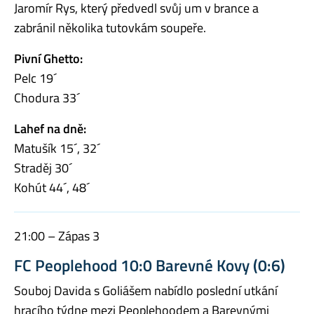
Jaromír Rys, který předvedl svůj um v brance a
zabránil několika tutovkám soupeře.
Pivní Ghetto:
Pelc 19´
Chodura 33´
Lahef na dně:
Matušík 15´, 32´
Straděj 30´
Kohút 44´, 48´
21:00 – Zápas 3
FC Peoplehood 10:0 Barevné Kovy (0:6)
Souboj Davida s Goliášem nabídlo poslední utkání
hracího týdne mezi Peoplehoodem a Barevnými